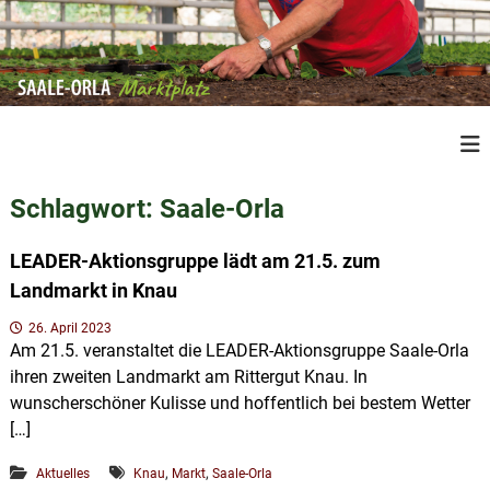
Z
u
m
I
n
S
R
h
e
a
a
g
a
l
i
Schlagwort:
Saale-Orla
l
o
t
n
e
s
a
LEADER-Aktionsgruppe lädt am 21.5. zum
O
p
l
Landmarkt in Knau
r
e
r
P
l
i
26. April 2023
r
a
Am 21.5. veranstaltet die LEADER-Aktionsgruppe Saale-Orla
n
o
M
ihren zweiten Landmarkt am Rittergut Knau. In
d
g
u
a
wunscherschöner Kulisse und hoffentlich bei bestem Wetter
e
k
r
[…]
n
t
k
e
,
,
a
Aktuelles
Knau
Markt
Saale-Orla
t