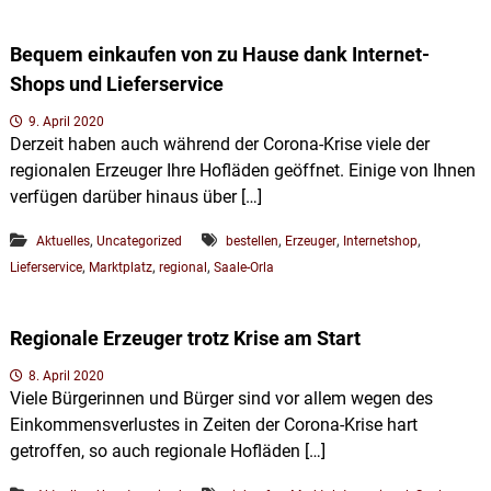
u
p
s
l
d
Bequem einkaufen von zu Hause dank Internet-
e
a
Shops und Lieferservice
r
t
S
z
a
9. April 2020
a
Derzeit haben auch während der Corona-Krise viele der
l
regionalen Erzeuger Ihre Hofläden geöffnet. Einige von Ihnen
e
verfügen darüber hinaus über […]
-
O
r
,
,
,
,
Aktuelles
Uncategorized
bestellen
Erzeuger
Internetshop
l
,
,
,
Lieferservice
Marktplatz
regional
Saale-Orla
a
-
R
Regionale Erzeuger trotz Krise am Start
e
g
8. April 2020
i
Viele Bürgerinnen und Bürger sind vor allem wegen des
o
n
Einkommensverlustes in Zeiten der Corona-Krise hart
getroffen, so auch regionale Hofläden […]