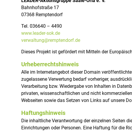
LEADER-Aktionsgruppe Saale-Orla e. V.
l
l
Bahnhofstraße 17
a
e
07368 Remptendorf
M
P
a
r
Tel. 036640 – 4490
r
o
www.leader-sok.de
k
d
verwaltung@remptendorf.de
t
u
Dieses Projekt ist gefördert mit Mitteln der Europäi
p
k
l
t
Urheberrechtshinweis
a
e
Alle im Internetangebot dieser Domain veröffentlichte
t
a
zugelassene Verwertung bedarf vorheriger, ausdrückli
z
u
Verarbeitung bzw. Wiedergabe von Inhalten in Date
s
privaten, wissenschaftlichen und nicht kommerzielle
d
Webseiten sowie das Setzen von Links auf unsere D
e
r
Haftungshinweis
S
Die inhaltliche Verantwortung der einzelnen Seiten di
a
Einrichtungen oder Personen. Eine Haftung für die Ric
a