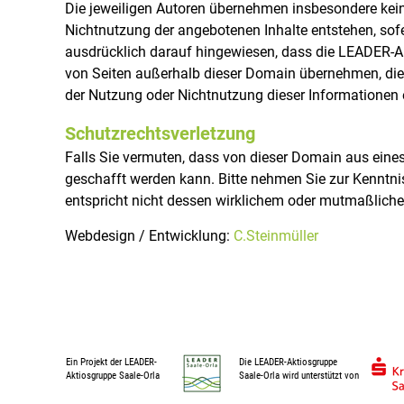
Die jeweiligen Autoren übernehmen insbesondere keine
l
Nichtnutzung der angebotenen Inhalte entstehen, sofe
e
ausdrücklich darauf hingewiesen, dass die LEADER-Akt
-
von Seiten außerhalb dieser Domain übernehmen, die m
O
der Nutzung oder Nichtnutzung dieser Informationen en
r
l
Schutzrechtsverletzung
a
Falls Sie vermuten, dass von dieser Domain aus eines 
-
geschafft werden kann. Bitte nehmen Sie zur Kenntni
R
entspricht nicht dessen wirklichem oder mutmaßliche
e
g
Webdesign / Entwicklung:
C.Steinmüller
i
o
n
Ein Projekt der LEADER-
Die LEADER-Aktiosgruppe
Aktiosgruppe Saale-Orla
Saale-Orla wird unterstützt von