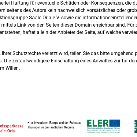
rlei Haftung für eventuelle Schäden oder Konsequenzen, die dur
rn seitens des Autors kein nachweislich vorsätzliches oder grob 
ionsgruppe Saale-Orla e.V. sowie die informationseinstellenden
ittels Link von den Seiten dieser Domain erreichbar sind. Für 
tstehen, haftet allein der Anbieter der Seite, auf welche verwi
Ihrer Schutzrechte verletzt wird, teilen Sie das bitte umgehend p
s: Die zeitaufwändigere Einschaltung eines Anwaltes zur für d
m Willen.
Hier investieren Europa und der Freistaat
Thüringen in die ländlichen Gebiete