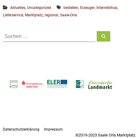
,
,
,
,
Aktuelles
Uncategorized
bestellen
Erzeuger
Internetshop
,
,
,
Lieferservice
Marktplatz
regional
Saale-Orla
S
S
u
u
c
h
c
e
h
n
e
n
n
a
c
h
:
Datenschutzerklärung
Impressum
©2019-2023 Saale Orla Marktplatz