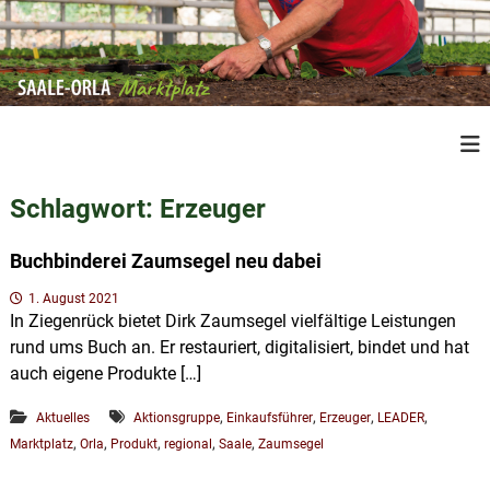
Z
u
m
I
n
S
R
h
e
a
a
g
a
l
i
Schlagwort:
Erzeuger
l
o
t
n
e
s
a
Buchbinderei Zaumsegel neu dabei
O
p
l
r
e
r
1. August 2021
P
In Ziegenrück bietet Dirk Zaumsegel vielfältige Leistungen
l
i
r
rund ums Buch an. Er restauriert, digitalisiert, bindet und hat
a
n
o
auch eigene Produkte […]
M
d
g
u
a
e
k
,
,
,
,
Aktuelles
Aktionsgruppe
Einkaufsführer
Erzeuger
LEADER
r
n
t
,
,
,
,
,
Marktplatz
Orla
Produkt
regional
Saale
Zaumsegel
k
e
a
t