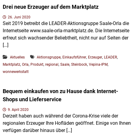
u
p
Drei neue Erzeuger auf dem Marktplatz
s
l
d
e
26. Juni 2020
a
r
Seit 2019 betreibt die LEADER-Aktionsgruppe Saale-Orla die
t
S
Internetseite www.saale-orla-marktplatz.de. Die Internetseite
z
a
erfreut sich wachsender Beliebtheit, nicht nur auf Seiten der
a
l
[…]
e
-
,
,
,
,
Aktuelles
Aktionsgruppe
Einkaufsführer
Erzeuger
LEADER
O
,
,
,
,
,
,
,
Marktplatz
Orla
Produkt
regional
Saale
Steinbock
Vepina-IPM
r
l
wonnewerkstatt
a
-
R
Bequem einkaufen von zu Hause dank Internet-
e
Shops und Lieferservice
g
i
o
9. April 2020
n
Derzeit haben auch während der Corona-Krise viele der
regionalen Erzeuger Ihre Hofläden geöffnet. Einige von Ihnen
verfügen darüber hinaus über […]