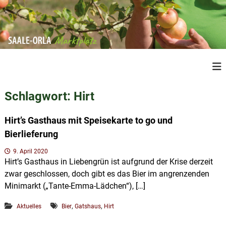
Z
u
m
I
n
S
R
h
e
a
a
g
a
l
i
Schlagwort:
Hirt
l
o
t
n
e
s
a
Hirt’s Gasthaus mit Speisekarte to go und
O
p
l
Bierlieferung
r
e
r
P
l
i
9. April 2020
r
a
Hirt’s Gasthaus in Liebengrün ist aufgrund der Krise derzeit
n
o
M
zwar geschlossen, doch gibt es das Bier im angrenzenden
d
g
u
a
Minimarkt („Tante-Emma-Lädchen“), […]
e
k
r
n
t
,
,
Aktuelles
Bier
Gatshaus
Hirt
k
e
a
t