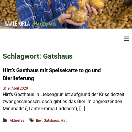
Z
u
m
I
n
S
R
h
e
a
a
g
a
l
i
Schlagwort:
Gatshaus
l
o
t
n
e
s
a
Hirt’s Gasthaus mit Speisekarte to go und
O
p
l
Bierlieferung
r
e
r
P
l
i
9. April 2020
r
a
Hirt’s Gasthaus in Liebengrün ist aufgrund der Krise derzeit
n
o
M
zwar geschlossen, doch gibt es das Bier im angrenzenden
d
g
u
a
Minimarkt („Tante-Emma-Lädchen“), […]
e
k
r
n
t
,
,
Aktuelles
Bier
Gatshaus
Hirt
k
e
a
t