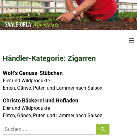
Z
u
m
I
n
S
R
h
e
a
a
g
a
l
i
Händler-Kategorie:
Zigarren
l
o
t
n
e
s
a
Wolf‘s Genuss-Stübchen
O
p
l
Eier und Wildprodukte
r
e
r
Enten, Gänse, Puten und Lämmer nach Saison
P
l
i
r
a
n
o
Christo Bäckerei und Hofladen
M
d
g
Eier und Wildprodukte
u
a
e
Enten, Gänse, Puten und Lämmer nach Saison
k
r
n
t
S
k
e
S
a
u
u
t
c