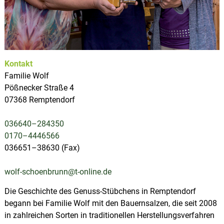
u
p
s
l
d
e
a
r
t
S
z
a
Kontakt
a
l
Familie Wolf
e
Pößnecker Straße 4
-
07368 Remptendorf
O
r
l
036640–284350
a
0170–4446566
-
R
036651–38630 (Fax)
e
g
wolf-schoenbrunn@t-online.de
i
o
Die Geschichte des Genuss-Stübchens in Remptendorf
n
begann bei Familie Wolf mit den Bauernsalzen, die seit 2008
in zahlreichen Sorten in traditionellen Herstellungsverfahren