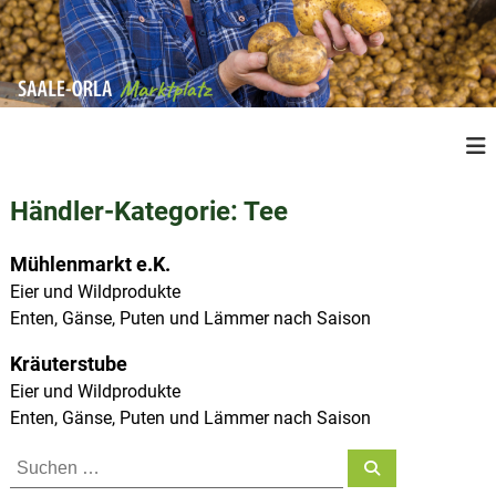
Z
u
m
I
n
S
R
h
e
a
a
g
a
l
i
Händler-Kategorie:
Tee
l
o
t
n
e
s
a
Mühlenmarkt e.K.
O
p
l
Eier und Wildprodukte
r
e
r
Enten, Gänse, Puten und Lämmer nach Saison
P
l
i
r
a
n
o
Kräuterstube
M
d
g
Eier und Wildprodukte
u
a
e
Enten, Gänse, Puten und Lämmer nach Saison
k
r
n
t
S
k
e
S
a
u
u
t
c