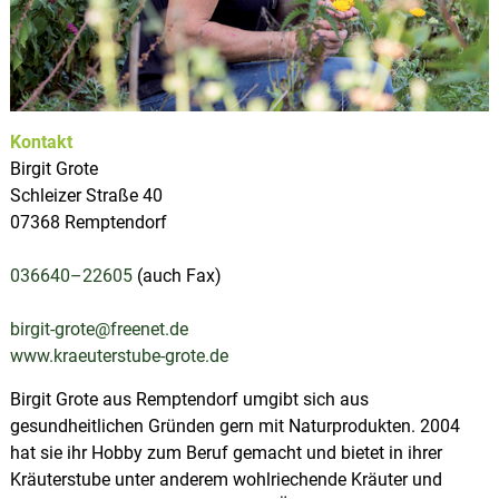
u
p
s
l
d
e
a
r
t
S
z
a
Kontakt
a
l
Birgit Grote
e
Schleizer Straße 40
-
07368 Remptendorf
O
r
l
036640–22605
(auch Fax)
a
-
R
birgit-grote@freenet.de
e
www.kraeuterstube-grote.de
g
i
Birgit Grote aus Remptendorf umgibt sich aus
o
gesundheitlichen Gründen gern mit Naturprodukten. 2004
n
hat sie ihr Hobby zum Beruf gemacht und bietet in ihrer
Kräuterstube unter anderem wohlriechende Kräuter und