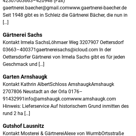
42307003663–420948 (Fax)
u
p
s
gaertnerei.baecher@gmail.comwww.gaertnerei-baecher.de
l
d
Seit 1948 gibt es in Schleiz die Gärtnerei Bächer, die nun in
e
a
[…]
r
t
S
z
a
Gärtnerei Sachs
a
Kontakt Irmela SachsLöhmaer Weg 3207907 Oettersdorf
l
03663–400371gaertnereisachs@icloud.com In der
e
-
Oettersdorfer Gärtnerei von Irmela Sachs gibt es für jeden
O
Geschmack und […]
r
l
Garten Arnshaugk
a
-
Kontakt Kathrin AlbertSchloss ArnshaugkArnshaugk
R
2707806 Neustadt an der Orla 0176–
e
91432991info@arnshaugk.comwww.arnshaugk.com
g
i
Hinweis: Lieferservice Auf historischem Grund inmitten des
o
rund 2 ha […]
n
Gutshof Lausnitz
Kontakt Mosterei & GärtnereiAlexe von WurmbOrtsstraße