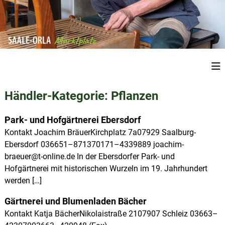
Z
u
m
I
n
S
R
h
e
a
a
g
a
l
i
Händler-Kategorie:
Pflanzen
l
o
t
n
e
s
a
Park- und Hofgärtnerei Ebersdorf
O
p
l
Kontakt Joachim BräuerKirchplatz 7a07929 Saalburg-
r
e
r
Ebersdorf 036651–871370171–4339889 joachim-
P
l
i
r
braeuer@t-online.de In der Ebersdorfer Park- und
a
n
o
Hofgärtnerei mit historischen Wurzeln im 19. Jahrhundert
M
d
g
werden […]
u
a
e
k
r
n
t
Gärtnerei und Blumenladen Bächer
k
e
Kontakt Katja BächerNikolaistraße 2107907 Schleiz 03663–
a
t