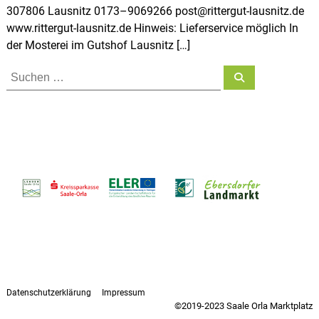
307806 Lausnitz 0173–9069266 post@rittergut-lausnitz.de
www.rittergut-lausnitz.de Hinweis: Lieferservice möglich In
der Mosterei im Gutshof Lausnitz […]
S
S
u
u
c
h
c
e
h
n
e
n
n
a
c
h
:
Datenschutzerklärung
Impressum
©2019-2023 Saale Orla Marktplatz