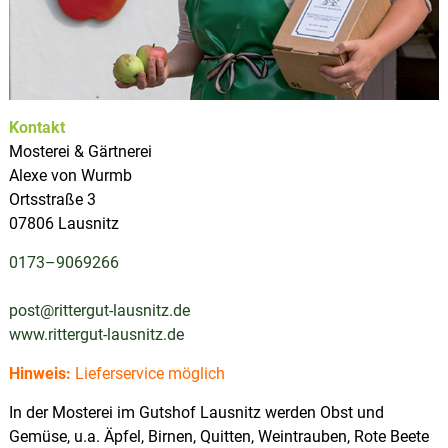
u
p
s
l
d
e
a
r
t
S
z
a
Kontakt
a
l
Mosterei & Gärtnerei
e
Alexe von Wurmb
-
Ortsstraße 3
O
r
07806 Lausnitz
l
a
0173–9069266
-
R
post@rittergut-lausnitz.de
e
g
www.rittergut-lausnitz.de
i
o
Hinweis:
Lieferservice möglich
n
In der Mosterei im Gutshof Lausnitz werden Obst und
Gemüse, u.a. Äpfel, Birnen, Quitten, Weintrauben, Rote Beete