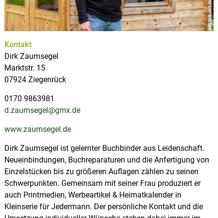
u
p
s
l
d
e
a
r
t
Kontakt
S
z
a
Dirk Zaumsegel
a
Marktstr. 15
l
07924 Ziegenrück
e
-
0170 9863981
O
r
d.zaumsegel@gmx.de
l
a
www.zaumsegel.de
-
R
Dirk Zaumsegel ist gelernter Buchbinder aus Leidenschaft.
e
Neueinbindungen, Buchreparaturen und die Anfertigung von
g
i
Einzelstücken bis zu größeren Auflagen zählen zu seinen
o
Schwerpunkten. Gemeinsam mit seiner Frau produziert er
n
auch Printmedien, Werbeartikel & Heimatkalender in
Kleinserie für Jedermann. Der persönliche Kontakt und die