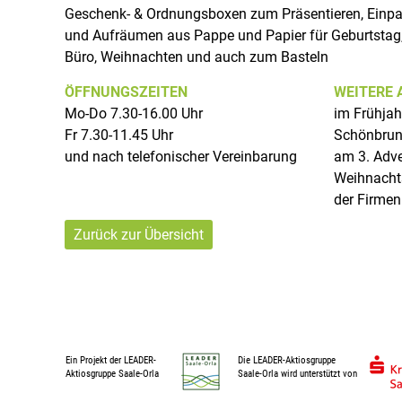
Geschenk- & Ordnungsboxen zum Präsentieren, Einpa
l
und Aufräumen aus Pappe und Papier für Geburtstag,
e
Büro, Weihnachten und auch zum Basteln
-
O
ÖFFNUNGSZEITEN
WEITERE 
r
Mo-Do 7.30-16.00 Uhr
im Frühjah
l
Fr 7.30-11.45 Uhr
Schönbrun
a
und nach telefonischer Vereinbarung
am 3. Adve
-
Weihnachts
R
der Firmen
e
g
Zurück zur Übersicht
i
o
n
Ein Projekt der LEADER-
Die LEADER-Aktiosgruppe
Aktiosgruppe Saale-Orla
Saale-Orla wird unterstützt von