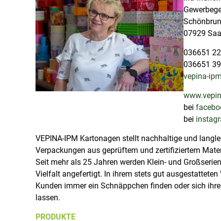
l
l
Gewerbege
a
e
Schönbrun
M
P
07929 Saa
a
r
r
036651 2
o
k
036651 39
d
t
vepina-ipm
u
p
k
www.vepin
l
t
bei
facebo
a
e
bei
instag
t
a
z
u
VEPINA-IPM Kartonagen stellt nachhaltige und langl
s
Verpackungen aus geprüftem und zertifiziertem Materi
d
Seit mehr als 25 Jahren werden Klein- und Großserie
e
Vielfalt angefertigt. In ihrem stets gut ausgestattet
r
Kunden immer ein Schnäppchen finden oder sich ihre 
S
lassen.
a
PRODUKTE
a