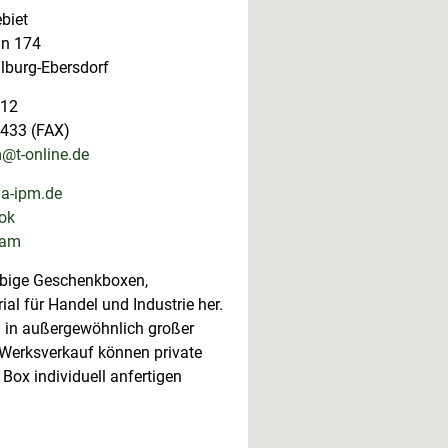
biet
n 174
lburg-Ebersdorf
212
433 (FAX)
@t-online.de
a-ipm.de
ok
ram
ebige Geschenkboxen,
al für Handel und Industrie her.
n in außergewöhnlich großer
en Werksverkauf können private
Box individuell anfertigen