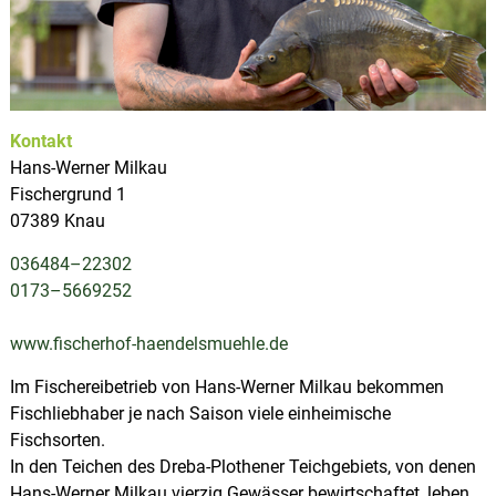
u
p
s
l
d
e
a
r
t
S
z
a
Kontakt
a
l
Hans-Werner Milkau
e
Fischergrund 1
-
07389 Knau
O
r
036484–22302
l
a
0173–5669252
-
R
www.fischerhof-haendelsmuehle.de
e
g
i
Im Fischereibetrieb von Hans-Werner Milkau bekommen
o
Fischliebhaber je nach Saison viele einheimische
n
Fischsorten.
In den Teichen des Dreba-Plothener Teichgebiets, von denen
Hans-Werner Milkau vierzig Gewässer bewirtschaftet, leben