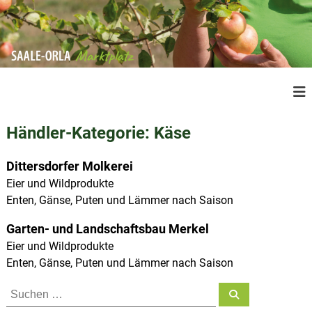
Z
u
m
I
n
S
R
h
e
a
a
g
a
l
i
Händler-Kategorie:
Käse
l
o
t
n
e
s
a
Dittersdorfer Molkerei
O
p
l
Eier und Wildprodukte
r
e
r
Enten, Gänse, Puten und Lämmer nach Saison
P
l
i
r
a
n
o
Garten- und Landschaftsbau Merkel
M
d
g
Eier und Wildprodukte
u
a
e
Enten, Gänse, Puten und Lämmer nach Saison
k
r
n
t
S
k
e
S
a
u
u
t
c