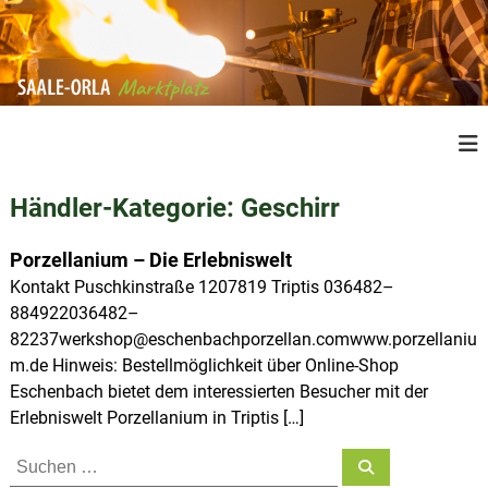
Z
u
m
I
n
S
R
h
e
a
a
g
a
l
i
Händler-Kategorie:
Geschirr
l
o
t
n
e
s
a
Porzellanium – Die Erlebniswelt
O
p
l
Kontakt Puschkinstraße 1207819 Triptis 036482–
r
e
r
884922036482–
P
l
i
r
82237werkshop@eschenbachporzellan.comwww.porzellaniu
a
n
o
m.de Hinweis: Bestellmöglichkeit über Online-Shop
M
d
g
Eschenbach bietet dem interessierten Besucher mit der
u
a
e
k
Erlebniswelt Porzellanium in Triptis […]
r
n
t
k
e
S
S
a
t
u
u